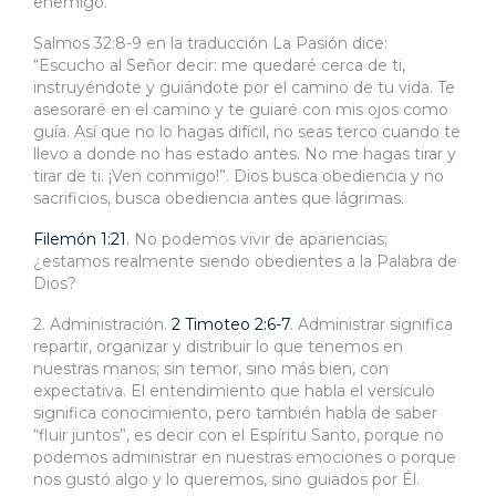
enemigo.
Salmos 32:8-9 en la traducción La Pasión dice:
“Escucho al Señor decir: me quedaré cerca de ti,
instruyéndote y guiándote por el camino de tu vida. Te
asesoraré en el camino y te guiaré con mis ojos como
guía. Así que no lo hagas difícil, no seas terco cuando te
llevo a donde no has estado antes. No me hagas tirar y
tirar de ti. ¡Ven conmigo!”. Dios busca obediencia y no
sacrificios, busca obediencia antes que lágrimas.
Filemón 1:21
. No podemos vivir de apariencias;
¿estamos realmente siendo obedientes a la Palabra de
Dios?
2. Administración.
2 Timoteo 2:6-7
. Administrar significa
repartir, organizar y distribuir lo que tenemos en
nuestras manos; sin temor, sino más bien, con
expectativa. El entendimiento que habla el versículo
significa conocimiento, pero también habla de saber
“fluir juntos”, es decir con el Espíritu Santo, porque no
podemos administrar en nuestras emociones o porque
nos gustó algo y lo queremos, sino guiados por Él.