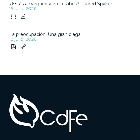
¿Estás amargado y no lo sabes? – Jared Spyker
19 julio, 2026


La preocupación: Una gran plaga
13 julio, 2026

