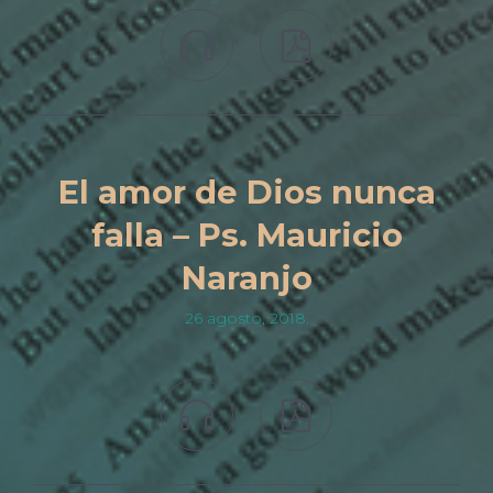


El amor de Dios nunca
falla – Ps. Mauricio
Naranjo
26 agosto, 2018.

