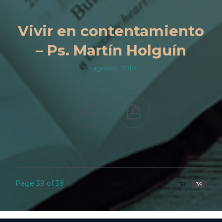
Vivir en contentamiento
– Ps. Martín Holguín
19 agosto, 2018.


Page 39 of 39
39
Prev
1
…
37
38