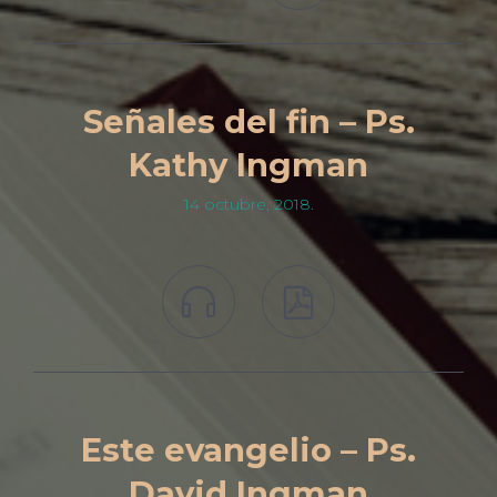
Señales del fin – Ps.
Kathy Ingman
14 octubre, 2018.


Este evangelio – Ps.
David Ingman