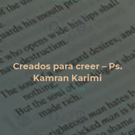


Creados para creer – Ps.
Kamran Karimi
2 diciembre, 2018.

