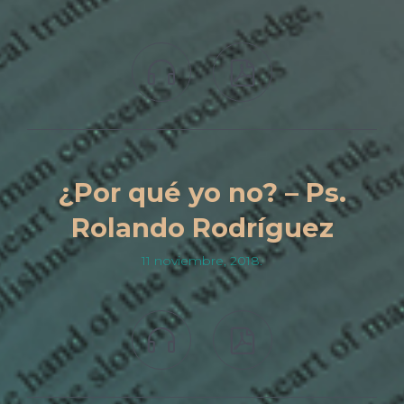


¿Por qué yo no? – Ps.
Rolando Rodríguez
11 noviembre, 2018.

