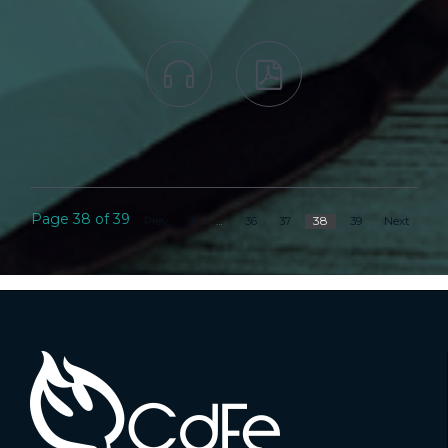


Page 38 of 39
38
Prev
1
…
36
37
39
Next