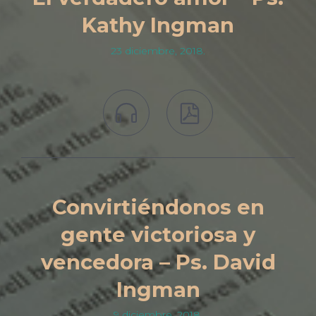
Kathy Ingman
23 diciembre, 2018.


Convirtiéndonos en
gente victoriosa y
vencedora – Ps. David
Ingman
9 diciembre, 2018.