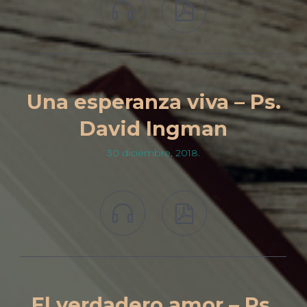


Una esperanza viva – Ps.
David Ingman
30 diciembre, 2018.


El verdadero amor – Ps.